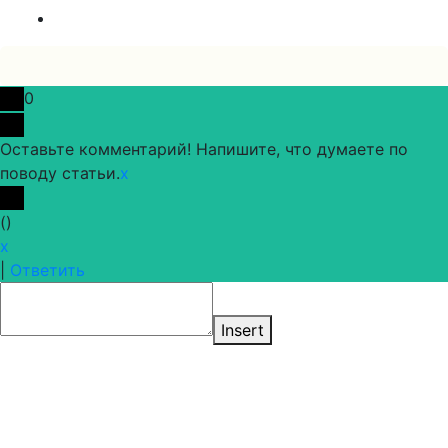
0
Оставьте комментарий! Напишите, что думаете по
поводу статьи.
x
(
)
x
|
Ответить
Insert