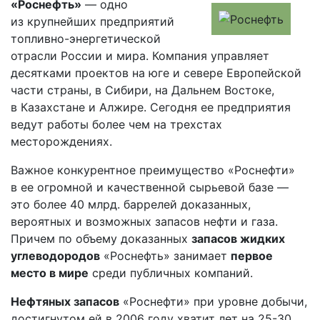
«Роснефть»
— одно
из крупнейших предприятий
топливно-энергетической
отрасли России и мира. Компания управляет
десятками проектов на юге и севере Европейской
части страны, в Сибири, на Дальнем Востоке,
в Казахстане и Алжире. Сегодня ее предприятия
ведут работы более чем на трехстах
месторождениях.
Важное конкурентное преимущество «Роснефти»
в ее огромной и качественной сырьевой базе —
это более 40 млрд. баррелей доказанных,
вероятных и возможных запасов нефти и газа.
Причем по объему доказанных
запасов жидких
углеводородов
«Роснефть» занимает
первое
место в мире
среди публичных компаний.
Нефтяных запасов
«Роснефти» при уровне добычи,
достигнутом ей в 2006 году хватит лет на 25-30.