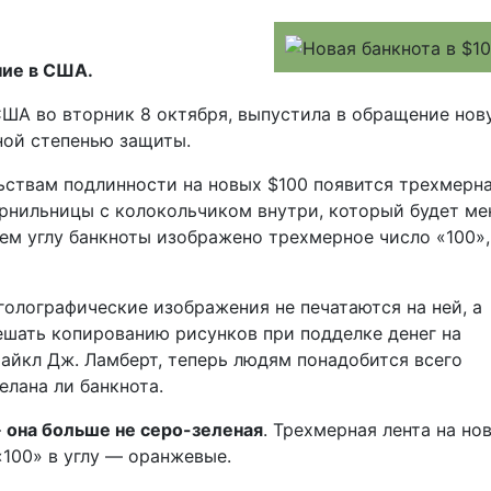
ние в США.
ША во вторник 8 октября, выпустила в обращение нов
ной степенью защиты.
ьствам подлинности на новых $100 появится трехмерн
ернильницы с колокольчиком внутри, который будет ме
нем углу банкноты изображено трехмерное число «100»,
голографические изображения не печатаются на ней, а
ешать копированию рисунков при подделке денег на
айкл Дж. Ламберт, теперь людям понадобится всего
елана ли банкнота.
—
она больше не серо-зеленая
. Трехмерная лента на но
«100» в углу — оранжевые.