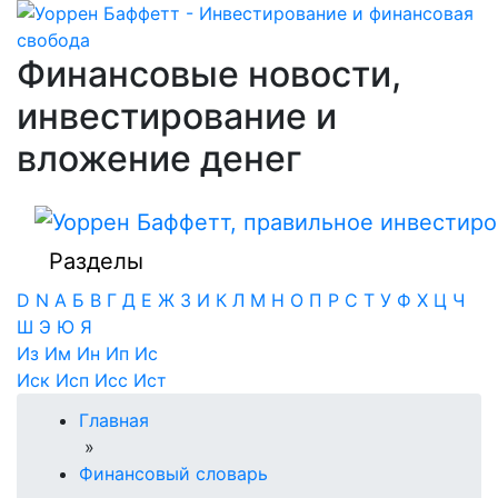
Финансовые новости,
инвестирование и
вложение денег
Разделы
D
N
А
Б
В
Г
Д
Е
Ж
З
И
К
Л
М
Н
О
П
Р
С
Т
У
Ф
Х
Ц
Ч
Ш
Э
Ю
Я
Из
Им
Ин
Ип
Ис
Иск
Исп
Исс
Ист
Главная
»
Финансовый словарь