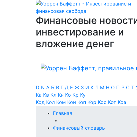
Финансовые новости
инвестирование и
вложение денег
D
N
А
Б
В
Г
Д
Е
Ж
З
И
К
Л
М
Н
О
П
Р
С
Т
Ка
Кв
Кл
Кн
Ко
Кр
Ку
Код
Кол
Ком
Кон
Коп
Кор
Кос
Кот
Коэ
Главная
»
Финансовый словарь