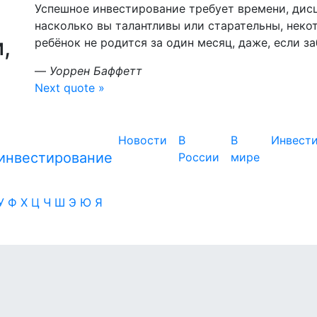
Успешное инвестирование требует времени, дис
насколько вы талантливы или старательны, неко
,
ребёнок не родится за один месяц, даже, если з
—
Уоррен Баффетт
Next quote »
Новости
В
В
Инвест
России
мире
У
Ф
Х
Ц
Ч
Ш
Э
Ю
Я