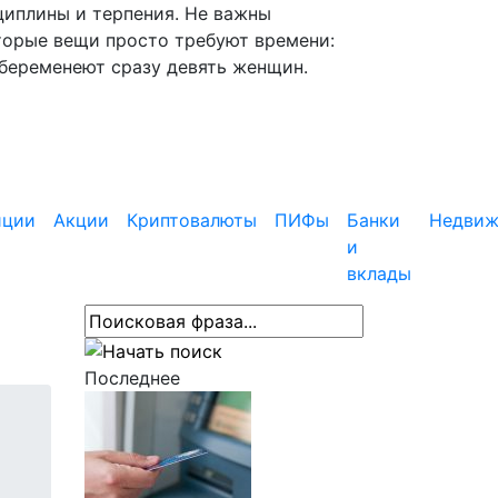
циплины и терпения. Не важны
торые вещи просто требуют времени:
абеременеют сразу девять женщин.
иции
Акции
Криптовалюты
ПИФы
Банки
Недвиж
и
вклады
Последнее