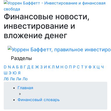
Финансовые новости,
инвестирование и
вложение денег
Разделы
D
N
А
Б
В
Г
Д
Е
Ж
З
И
К
Л
М
Н
О
П
Р
С
Т
У
Ф
Х
Ц
Ч
Ш
Э
Ю
Я
Лб
Ле
Ли
Ло
Главная
»
Финансовый словарь