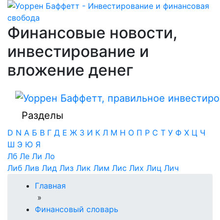
Финансовые новости,
инвестирование и
вложение денег
Разделы
D
N
А
Б
В
Г
Д
Е
Ж
З
И
К
Л
М
Н
О
П
Р
С
Т
У
Ф
Х
Ц
Ч
Ш
Э
Ю
Я
Лб
Ле
Ли
Ло
Либ
Лив
Лид
Лиз
Лик
Лим
Лис
Лих
Лиц
Лич
Главная
»
Финансовый словарь