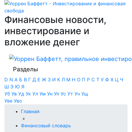
Финансовые новости,
инвестирование и
вложение денег
Разделы
D
N
А
Б
В
Г
Д
Е
Ж
З
И
К
Л
М
Н
О
П
Р
С
Т
У
Ф
Х
Ц
Ч
Ш
Э
Ю
Я
Уб
Ув
Уд
Ук
Ул
Ум
Ун
Уп
Ус
Ут
Уч
Ущ
Уве
Уво
Главная
»
Финансовый словарь