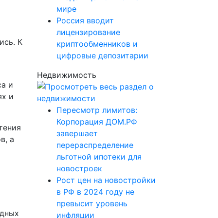
мире
Россия вводит
лицензирование
ись. К
криптообменников и
цифровые депозитарии
Недвижимость
а и
ях и
Пересмотр лимитов:
Корпорация ДОМ.РФ
тения
завершает
в, а
перераспределение
льготной ипотеки для
новостроек
Рост цен на новостройки
в РФ в 2024 году не
превысит уровень
адных
инфляции