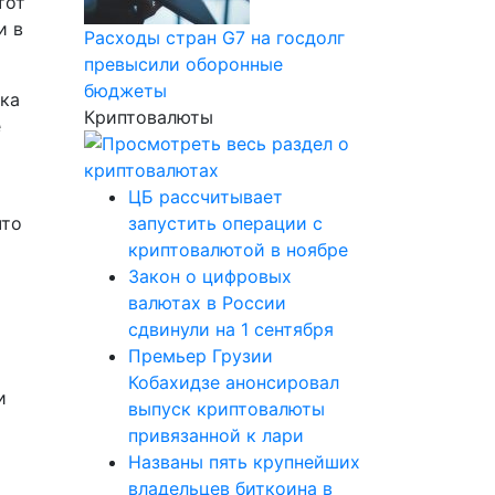
тот
и в
Расходы стран G7 на госдолг
превысили оборонные
бюджеты
вка
Криптовалюты
е
ЦБ рассчитывает
что
запустить операции с
криптовалютой в ноябре
Закон о цифровых
валютах в России
сдвинули на 1 сентября
Премьер Грузии
Кобахидзе анонсировал
и
выпуск криптовалюты
привязанной к лари
Названы пять крупнейших
владельцев биткоина в