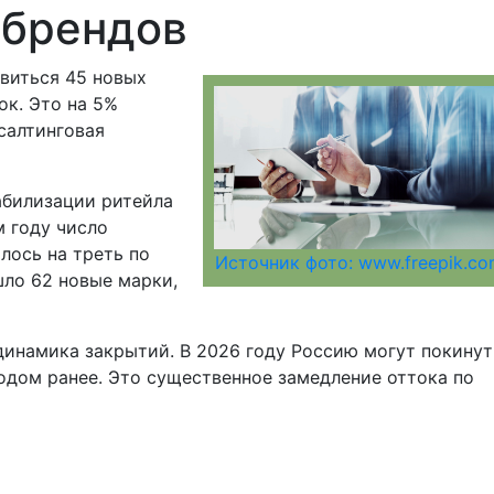
 брендов
виться 45 новых
к. Это на 5%
салтинговая
абилизации ритейла
м году число
лось на треть по
Источник фото: www.freepik.c
шло 62 новые марки,
инамика закрытий. В 2026 году Россию могут покинут
одом ранее. Это существенное замедление оттока по