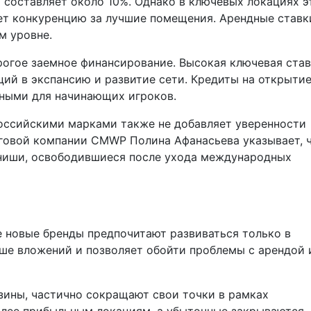
 составляет около 10%. Однако в ключевых локациях э
ает конкуренцию за лучшие помещения. Арендные ставк
м уровне.
рогое заемное финансирование. Высокая ключевая ста
ий в экспансию и развитие сети. Кредиты на открыти
тными для начинающих игроков.
оссийскими марками также не добавляет уверенности
говой компании CMWP Полина Афанасьева указывает, 
ниши, освободившиеся после ухода международных
 новые бренды предпочитают развиваться только в
ше вложений и позволяет обойти проблемы с арендой 
зины, частично сокращают свои точки в рамках