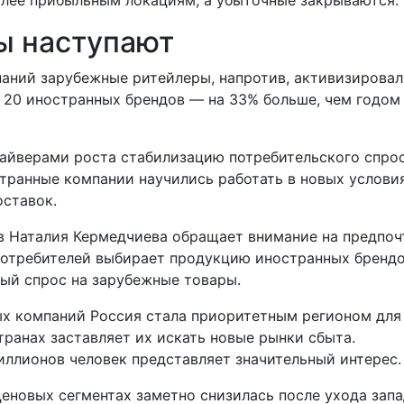
олее прибыльным локациям, а убыточные закрываются.
ы наступают
аний зарубежные ритейлеры, напротив, активизировал
 20 иностранных брендов — на 33% больше, чем годом
айверами роста стабилизацию потребительского спрос
транные компании научились работать в новых услови
ставок.
в Наталия Кермедчиева обращает внимание на предпоч
потребителей выбирает продукцию иностранных брендо
вый спрос на зарубежные товары.
ых компаний Россия стала приоритетным регионом для
транах заставляет их искать новые рынки сбыта.
иллионов человек представляет значительный интерес.
еновых сегментах заметно снизилась после ухода зап