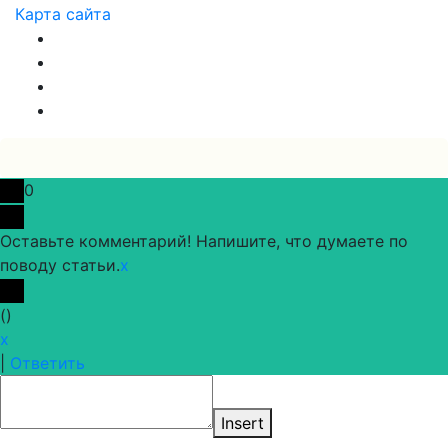
Карта сайта
0
Оставьте комментарий! Напишите, что думаете по
поводу статьи.
x
(
)
x
|
Ответить
Insert