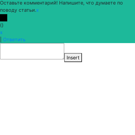
Оставьте комментарий! Напишите, что думаете по
поводу статьи.
x
(
)
x
|
Ответить
Insert