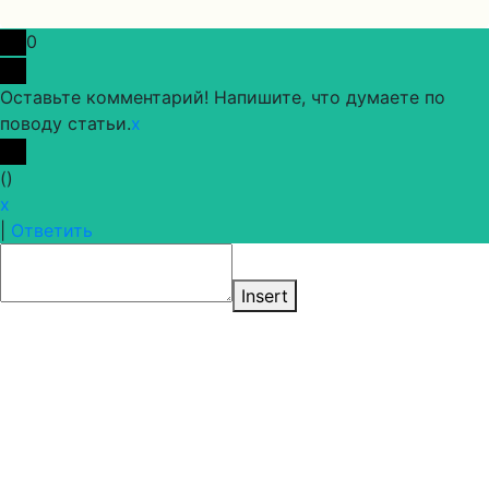
0
Оставьте комментарий! Напишите, что думаете по
поводу статьи.
x
(
)
x
|
Ответить
Insert