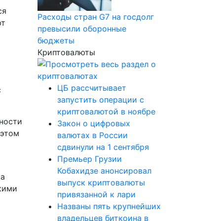
ся
Расходы стран G7 на госдолг
ют
превысили оборонные
бюджеты
Криптовалюты
ЦБ рассчитывает
с
запустить операции с
криптовалютой в ноябре
ности
Закон о цифровых
 этом
валютах в России
сдвинули на 1 сентября
Премьер Грузии
Кобахидзе анонсировал
ва
выпуск криптовалюты
кими
привязанной к лари
Названы пять крупнейших
владельцев биткоина в