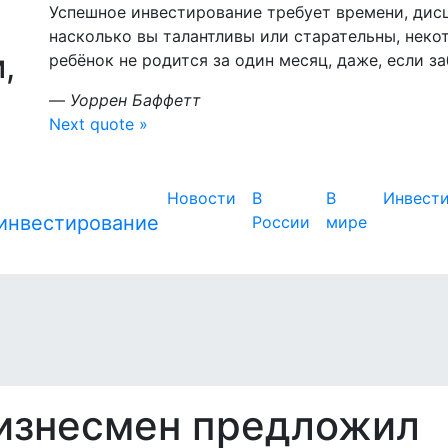
Успешное инвестирование требует времени, дис
насколько вы талантливы или старательны, неко
,
ребёнок не родится за один месяц, даже, если з
—
Уоррен Баффетт
Next quote »
Новости
В
В
Инвест
России
мире
изнесмен предложил