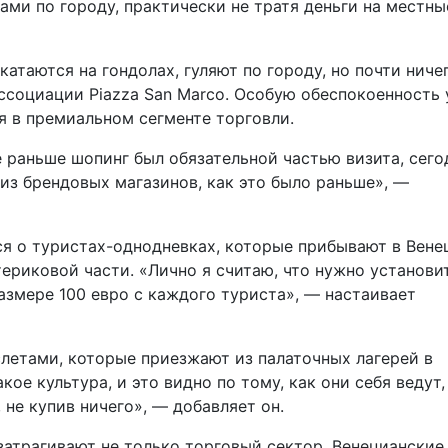
ами по городу, практически не тратя деньги на местны
атаются на гондолах, гуляют по городу, но почти ниче
ссоциации Piazza San Marco. Особую обеспокоенность 
 в премиальном сегменте торговли.
е раньше шопинг был обязательной частью визита, сего
 из брендовых магазинов, как это было раньше», —
ся о туристах-однодневках, которые прибывают в Вен
ериковой части. «Лично я считаю, что нужно установи
азмере 100 евро с каждого туриста», — настаивает
летами, которые приезжают из палаточных лагерей в
кое культура, и это видно по тому, как они себя ведут,
, не купив ничего», — добавляет он.
атрагивают не только торговый сектор. Венецианские