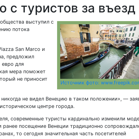
о с туристов за въезд
ообщества выступил с
ению потока
iazza San Marco и
на, предложил
 евро для
акая мера поможет
оторый не приносит
Источник фото: www.freepik.c
 никогда не видел Венецию в таком положении», — зая
историческом центре города.
еля, современные туристы кардинально изменили мод
ли ранее посещение Венеции традиционно сопровождал
анах, то сегодня значительная часть посетителей