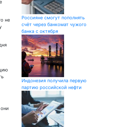
е
Россияне смогут пополнять
го не
счёт через банкомат чужого
у
банка с октября
дня
ецию
ть
Индонезия получила первую
партию российской нефти
 они