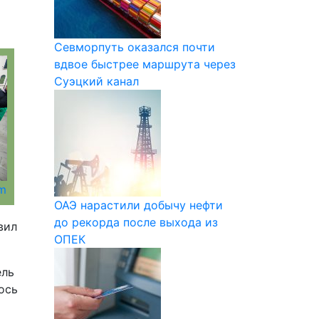
Севморпуть оказался почти
вдвое быстрее маршрута через
Суэцкий канал
om
ОАЭ нарастили добычу нефти
до рекорда после выхода из
вил
ОПЕК
ель
ось