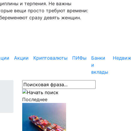
циплины и терпения. Не важны
торые вещи просто требуют времени:
абеременеют сразу девять женщин.
иции
Акции
Криптовалюты
ПИФы
Банки
Недвиж
и
вклады
Последнее