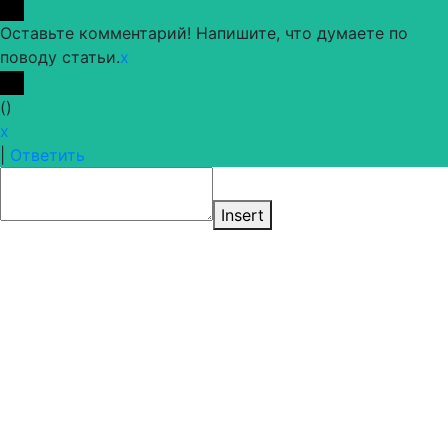
Оставьте комментарий! Напишите, что думаете по
поводу статьи.
x
(
)
x
|
Ответить
Insert