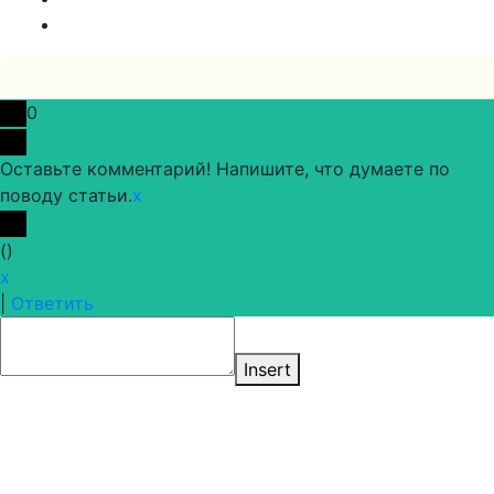
0
Оставьте комментарий! Напишите, что думаете по
поводу статьи.
x
(
)
x
|
Ответить
Insert