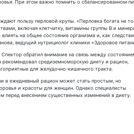
ровья. При этом важно помнить о сбалансированном п
ждают пользу перловой крупы. «Перловка богата не то
твами, включая клетчатку, витамины группы В и минер
влиять на общее состояние организма и, как следстви
анова, ведущий нутрициолог клиники «Здоровое питан
м Спектор обратил внимание на связь между состояние
н рекомендовал средиземноморскую диету и рацион,
агоприятные для желудочно-кишечного тракта.
ши в ежедневный рацион может стать простым, но
ровья и красоты для женщин. Однако специалисты
м перед внесением существенных изменений в диету.