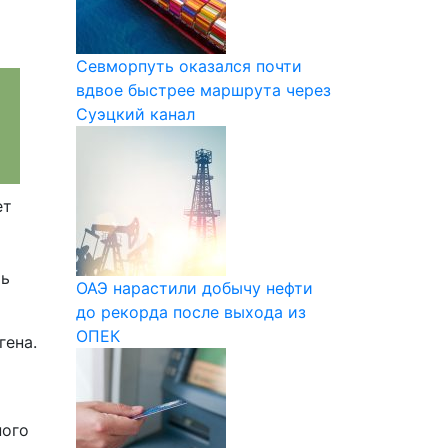
Севморпуть оказался почти
вдвое быстрее маршрута через
Суэцкий канал
ет
ть
ОАЭ нарастили добычу нефти
до рекорда после выхода из
ОПЕК
гена.
ного