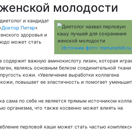
 женской молодости
 диетолог и кандидат
«
Доктор Питер
»
женского здоровья и
людо может стать
Источник фото: menunedeli.ru
а содержит важную аминокислоту лизин, которая игра
ллаген, являясь основным белком соединительной ткани
упругость кожи. «Увеличение выработки коллагена
 кожи, повышает ее эластичность и помогает уменьши
ка сама по себе не является прямым источником колла
ю организма, что также косвенно может влиять на
ребление перловой каши может стать частью комплекс