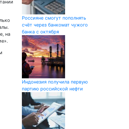
итании
Россияне смогут пополнять
лько
счёт через банкомат чужого
алы.
банка с октября
е, на
ие».
м
Индонезия получила первую
партию российской нефти