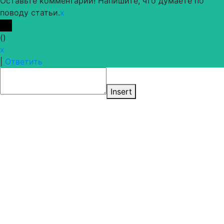
Оставьте комментарий! Напишите, что думаете по
поводу статьи.
x
(
)
x
|
Ответить
Insert