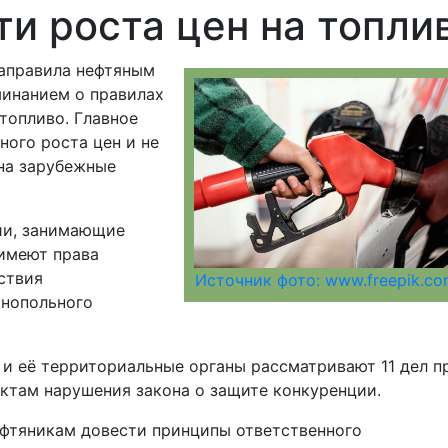
и роста цен на топли
аправила нефтяным
инанием о правилах
топливо. Главное
ного роста цен и не
на зарубежные
ии, занимающие
имеют права
ствия
Источник фото: www.freepik.c
онопольного
и её территориальные органы рассматривают 11 дел п
ктам нарушения закона о защите конкуренции.
фтяникам довести принципы ответственного