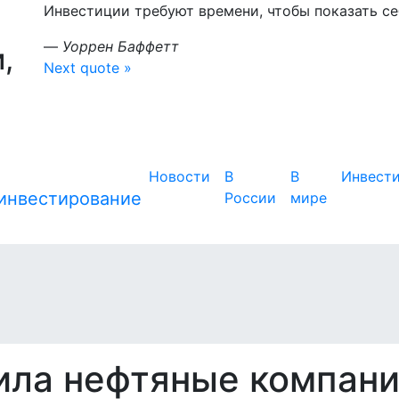
Инвестиции требуют времени, чтобы показать себ
—
Уоррен Баффетт
,
Next quote »
Новости
В
В
Инвест
России
мире
ила нефтяные компан