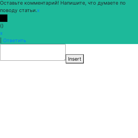
Оставьте комментарий! Напишите, что думаете по
поводу статьи.
x
(
)
x
|
Ответить
Insert