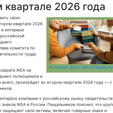
 квартале 2026 года
вить свою
тором квартале 2026
з в интервью
ероссийской
еднего
лава комитета по
ительности труда
Источник фото: www.freepik.c
озврата IKEA на
днако полноценное и
 всего, произойдет во втором квартале 2026 года — с
ников.
интересе компании к российскому рынку свидетельств
 знаков IKEA в России. Пищальников пояснил, что кру
 защищают свои активы, включая товарные знаки и