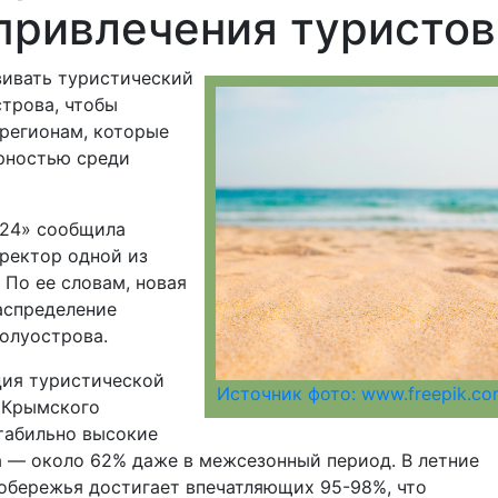
привлечения туристов
вивать туристический
трова, чтобы
регионам, которые
ярностью среди
 24» сообщила
ректор одной из
 По ее словам, новая
аспределение
олуострова.
ция туристической
Источник фото: www.freepik.c
 Крымского
табильно высокие
а — около 62% даже в межсезонный период. В летние
обережья достигает впечатляющих 95-98%, что