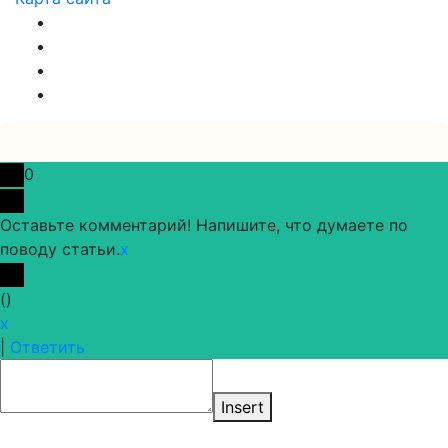
0
Оставьте комментарий! Напишите, что думаете по
поводу статьи.
x
(
)
x
|
Ответить
Insert