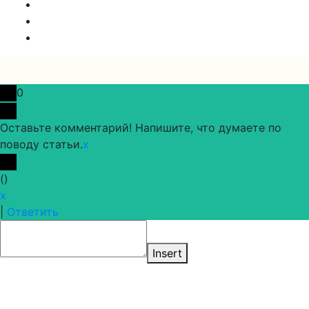
0
Оставьте комментарий! Напишите, что думаете по
поводу статьи.
x
(
)
x
|
Ответить
Insert