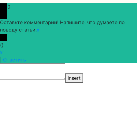
0
Оставьте комментарий! Напишите, что думаете по
поводу статьи.
x
(
)
x
|
Ответить
Insert