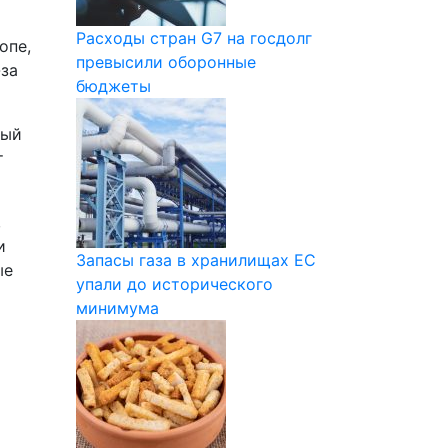
Расходы стран G7 на госдолг
опе,
превысили оборонные
-за
бюджеты
тый
т
,
и
Запасы газа в хранилищах ЕС
ые
упали до исторического
минимума