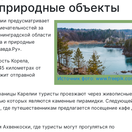
 природные объекты
лии предусматривает
ечательностей за
енинградской области
да и природные
авда.Ру».
сть Корела,
45 километрах от
ужит отправной
Источник фото: www.freepik.c
раницы Карелии туристы проезжают через живописные
тью которых являются каменные пирамидки. Следующе
, где путешественникам предлагается посещение кафе 
 Ахвенкоски, где туристы могут прогуляться по