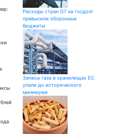
ер:
Расходы стран G7 на госдолг
превысили оборонные
бюджеты
ски
х
Запасы газа в хранилищах ЕС
упали до исторического
аксы
минимума
ублей
года