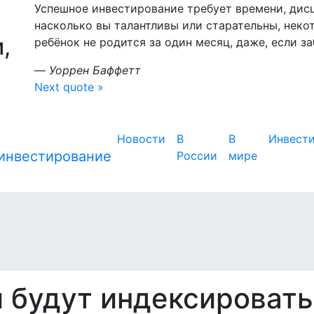
Успешное инвестирование требует времени, дис
насколько вы талантливы или старательны, неко
,
ребёнок не родится за один месяц, даже, если з
—
Уоррен Баффетт
Next quote »
Новости
В
В
Инвест
России
мире
и будут индексировать