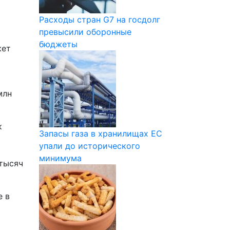
Расходы стран G7 на госдолг
превысили оборонные
бюджеты
жет
млн
к
Запасы газа в хранилищах ЕС
упали до исторического
минимума
 тысяч
е в