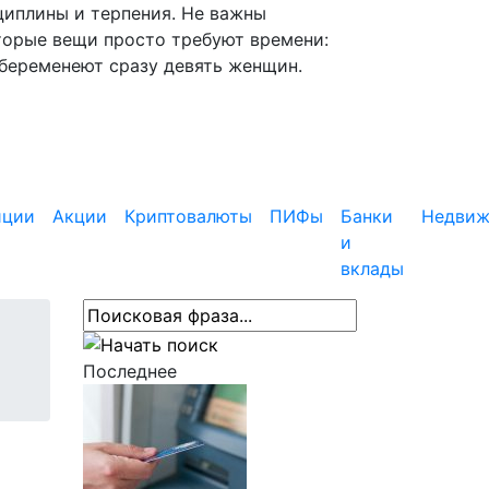
циплины и терпения. Не важны
торые вещи просто требуют времени:
абеременеют сразу девять женщин.
иции
Акции
Криптовалюты
ПИФы
Банки
Недвиж
и
вклады
Последнее