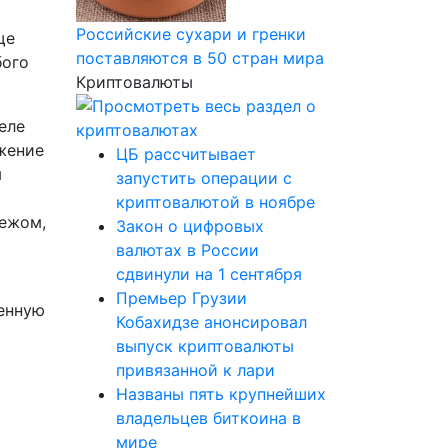
Российские сухари и гренки
ще
поставляются в 50 стран мира
бого
Криптовалюты
еле
жение
ЦБ рассчитывает
м
запустить операции с
криптовалютой в ноябре
бежом,
Закон о цифровых
валютах в России
сдвинули на 1 сентября
Премьер Грузии
енную
Кобахидзе анонсировал
выпуск криптовалюты
привязанной к лари
Названы пять крупнейших
владельцев биткоина в
мире