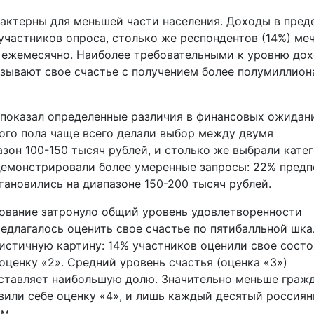
актерны для меньшей части населения. Доходы в пред
участников опроса, столько же респондентов (14%) ме
й ежемесячно. Наиболее требовательными к уровню до
зывают свое счастье с получением более полумиллион
 показал определенные различия в финансовых ожидан
ого пола чаще всего делали выбор между двумя
зон 100-150 тысяч рублей, и столько же выбрали кате
емонстрировали более умеренные запросы: 22% предп
становились на диапазоне 150-200 тысяч рублей.
ование затронуло общий уровень удовлетворенности
едлагалось оценить свое счастье по пятибалльной шка
истичную картину: 14% участников оценили свое сост
оценку «2». Средний уровень счастья (оценка «3»)
оставляет наибольшую долю. Значительно меньше граж
вили себе оценку «4», и лишь каждый десятый россиян
м.