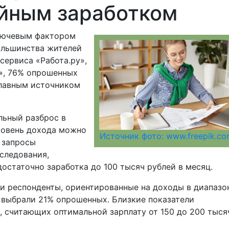
ойным заработком
ключевым фактором
ольшинства жителей
сервиса «Работа.ру»,
», 76% опрошенных
главным источником
льный разброс в
ровень дохода можно
Источник фото: www.freepik.c
 запросы
следования,
достаточно заработка до 100 тысяч рублей в месяц.
и респонденты, ориентированные на доходы в диапазо
т выбрали 21% опрошенных. Близкие показатели
 считающих оптимальной зарплату от 150 до 200 тыся