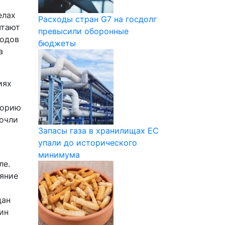
елах
Расходы стран G7 на госдолг
чтают
превысили оборонные
ходов
бюджеты
а
иях
горию
очли
Запасы газа в хранилищах ЕС
упали до исторического
минимума
ле.
ояние
дан
ин