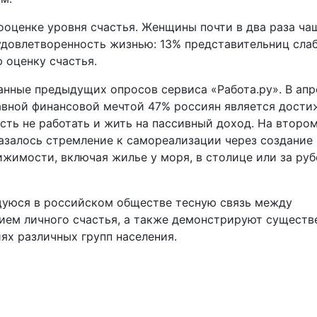
ооценке уровня счастья. Женщины почти в два раза ча
овлетворенность жизнью: 13% представительниц сла
 оценку счастья.
нные предыдущих опросов сервиса «Работа.ру». В апр
лавной финансовой мечтой 47% россиян является дости
ть не работать и жить на пассивный доход. На второ
казалось стремление к самореализации через создание
жимости, включая жилье у моря, в столице или за ру
уюся в российском обществе тесную связь между
ем личного счастья, а также демонстрируют существ
х различных групп населения.