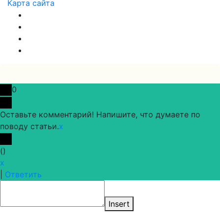
Карта сайта
0
Оставьте комментарий! Напишите, что думаете по
поводу статьи.
x
(
)
x
|
Ответить
Insert