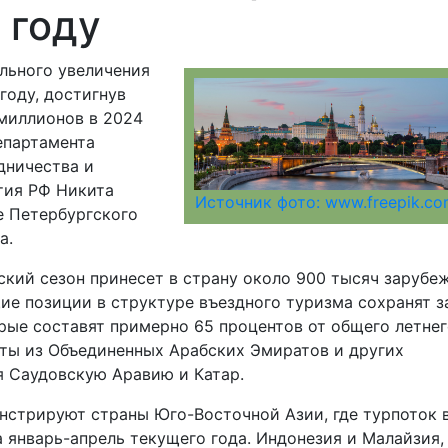
 году
льного увеличения
году, достигнув
 миллионов в 2024
епартамента
дничества и
тия РФ Никита
Источник фото: www.freepik.c
е Петербургского
а.
ский сезон принесет в страну около 900 тысяч зарубе
щие позиции в структуре въездного туризма сохранят з
рые составят примерно 65 процентов от общего летне
сты из Объединенных Арабских Эмиратов и других
я Саудовскую Аравию и Катар.
стрируют страны Юго-Восточной Азии, где турпоток 
 январь-апрель текущего года. Индонезия и Малайзия,