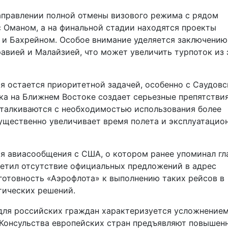
аправлении полной отмены визового режима с рядом
с Оманом, а на финальной стадии находятся проекты
 и Бахрейном. Особое внимание уделяется заключению
авией и Малайзией, что может увеличить турпоток из 
я остается приоритетной задачей, особенно с Саудов
ка на Ближнем Востоке создает серьезные препятстви
сталкиваются с необходимостью использования более
ущественно увеличивает время полета и эксплуатацио
я авиасообщения с США, о котором ранее упоминал гл
етил отсутствие официальных предложений в адрес
готовность «Аэрофлота» к выполнению таких рейсов в
тических решений.
 для российских граждан характеризуется усложнение
 Консульства европейских стран предъявляют повышен