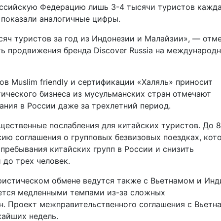
оссийскую Федерацию лишь 3-4 тысячи туристов кажда
 показали аналогичные цифры.
сяч туристов за год из Индонезии и Малайзии», — отм
ть продвижения бренда Discover Russia на международ
в Muslim friendly и сертификации «Халяль» приносит
ического бизнеса из мусульманских стран отмечают
ния в России даже за трехлетний период.
щественные послабления для китайских туристов. До 
ию соглашения о групповых безвизовых поездках, кот
пребывания китайских групп в России и снизить
 до трех человек.
ристическом обмене ведутся также с Вьетнамом и Инд
уется медленными темпами из-за сложных
н. Проект межправительственного соглашения с Вьетн
жайших недель.