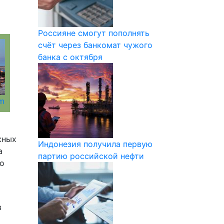
Россияне смогут пополнять
счёт через банкомат чужого
банка с октября
om
жных
Индонезия получила первую
а
партию российской нефти
го
в