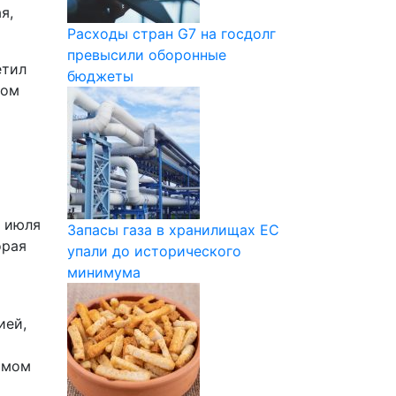
я,
Расходы стран G7 на госдолг
превысили оборонные
етил
бюджеты
ном
8 июля
Запасы газа в хранилищах ЕС
орая
упали до исторического
минимума
ией,
амом