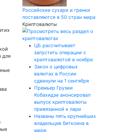
Российские сухари и гренки
поставляются в 50 стран мира
Криптовалюты
этих
ЦБ рассчитывает
ской
запустить операции с
я для
криптовалютой в ноябре
Закон о цифровых
нные
валютах в России
сдвинули на 1 сентября
Премьер Грузии
ава
Кобахидзе анонсировал
выпуск криптовалюты
привязанной к лари
Названы пять крупнейших
м
владельцев биткоина в
ные
мире