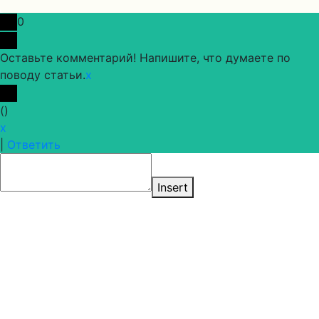
0
Оставьте комментарий! Напишите, что думаете по
поводу статьи.
x
(
)
x
|
Ответить
Insert