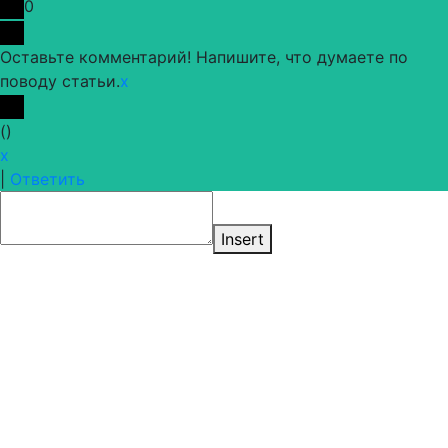
0
Оставьте комментарий! Напишите, что думаете по
поводу статьи.
x
(
)
x
|
Ответить
Insert