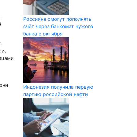
ь
Россияне смогут пополнять
В
счёт через банкомат чужого
банка с октября
к
ти.
мцами
 они
Индонезия получила первую
партию российской нефти