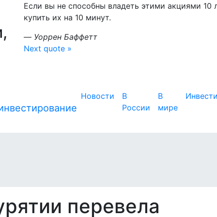
Если вы не способны владеть этими акциями 10 л
купить их на 10 минут.
,
—
Уоррен Баффетт
Next quote »
Новости
В
В
Инвест
России
мире
урятии перевела