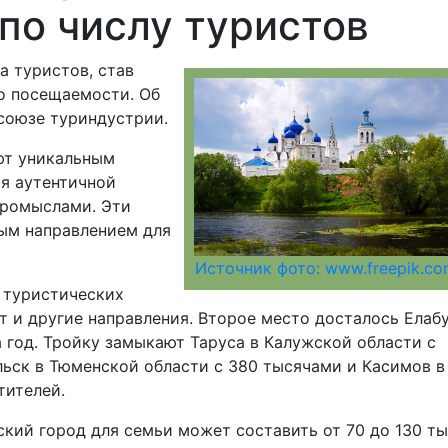
по числу туристов
а туристов, став
о посещаемости. Об
союзе туриндустрии.
ют уникальным
я аутентичной
промыслами. Эти
ым направлением для
Источник фото: www.freepik.c
 туристических
т и другие направления. Второе место досталось Елабу
а год. Тройку замыкают Таруса в Калужской области с
ьск в Тюменской области с 380 тысячами и Касимов в
тителей.
кий город для семьи может составить от 70 до 130 т