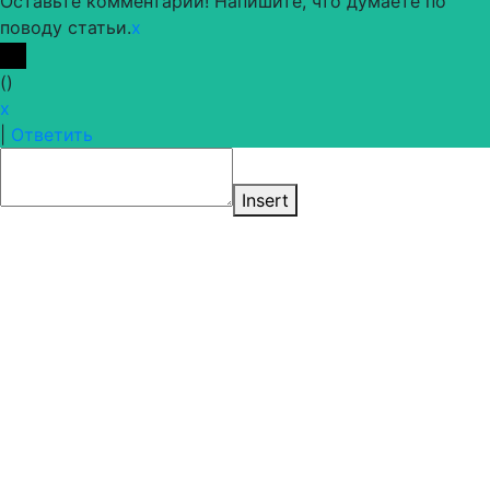
Оставьте комментарий! Напишите, что думаете по
поводу статьи.
x
(
)
x
|
Ответить
Insert