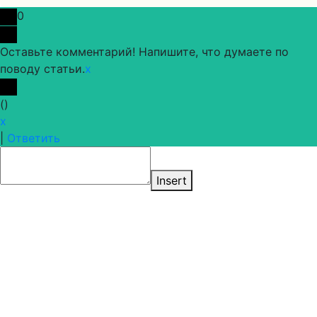
0
Оставьте комментарий! Напишите, что думаете по
поводу статьи.
x
(
)
x
|
Ответить
Insert