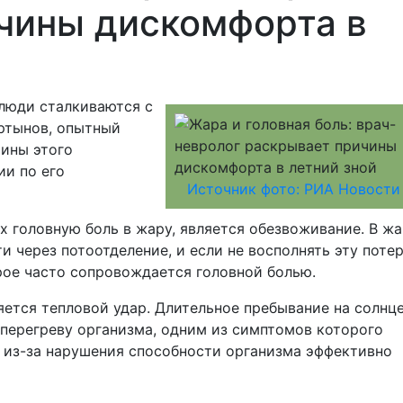
чины дискомфорта в
 люди сталкиваются с
ртынов, опытный
чины этого
ии по его
Источник фото: РИА Новости
 головную боль в жару, является обезвоживание. В ж
 через потоотделение, и если не восполнять эту поте
рое часто сопровождается головной болью.
ется тепловой удар. Длительное пребывание на солнц
перегреву организма, одним из симптомов которого
т из-за нарушения способности организма эффективно