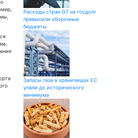
то
имер,
Расходы стран G7 на госдолг
мы,
превысили оборонные
бюджеты
ся
ам,
щения
орта
Запасы газа в хранилищах ЕС
ого
упали до исторического
минимума