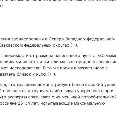
т:
оения зафиксированы в Северо-Западном федеральном
Кавказском федеральных округах (-1).
 зависимости от размера населенного пункта. «Самым
оссиянами являются жители малых городов с населени
вают исследователи. В то же время в мегаполисах с
затель близок к нулю (+1).
зал, что женщины демонстрируют более высокий уров
По возрастным группам наибольшую уверенность проя
 что эксперты связывают с их меньшей потребительско
россияне 25-34 лет, испытывающие максимальную