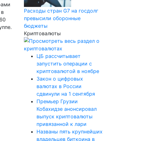
рами
Расходы стран G7 на госдолг
 в
превысили оборонные
160
бюджеты
уппе.
Криптовалюты
ЦБ рассчитывает
запустить операции с
криптовалютой в ноябре
Закон о цифровых
валютах в России
сдвинули на 1 сентября
Премьер Грузии
Кобахидзе анонсировал
выпуск криптовалюты
привязанной к лари
Названы пять крупнейших
владельцев биткоина в