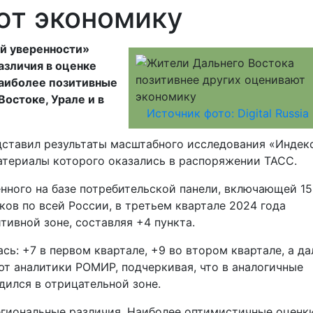
ют экономику
й уверенности»
азличия в оценке
Наиболее позитивные
остоке, Урале и в
Источник фото: Digital Russia
ставил результаты масштабного исследования «Индек
атериалы которого оказались в распоряжении ТАСС.
нного на базе потребительской панели, включающей 15
ов по всей России, в третьем квартале 2024 года
тивной зоне, составляя +4 пункта.
сь: +7 в первом квартале, +9 во втором квартале, а да
т аналитики РОМИР, подчеркивая, что в аналогичные
дился в отрицательной зоне.
гиональные различия. Наиболее оптимистичные оценк