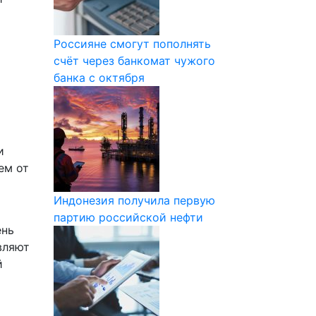
Россияне смогут пополнять
счёт через банкомат чужого
банка с октября
и
ем от
Индонезия получила первую
партию российской нефти
ень
вляют
й