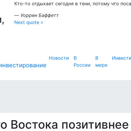
Кто-то отдыхает сегодня в тени, потому что пос
—
Уоррен Баффетт
,
Next quote »
Новости
В
В
Инвест
России
мире
о Востока позитивнее