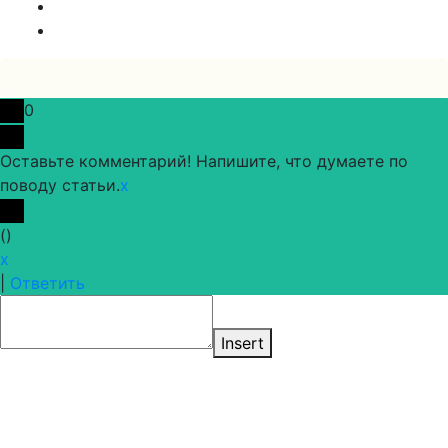
0
Оставьте комментарий! Напишите, что думаете по
поводу статьи.
x
(
)
x
|
Ответить
Insert