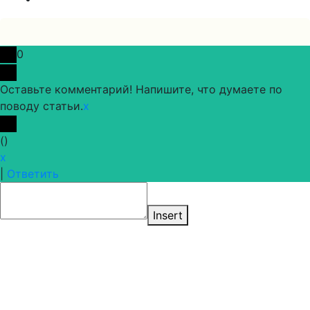
0
Оставьте комментарий! Напишите, что думаете по
поводу статьи.
x
(
)
x
|
Ответить
Insert