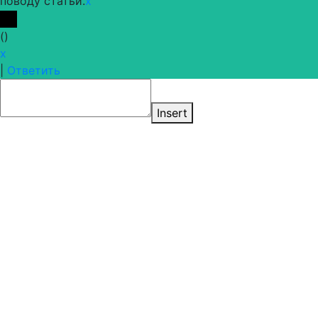
поводу статьи.
x
(
)
x
|
Ответить
Insert