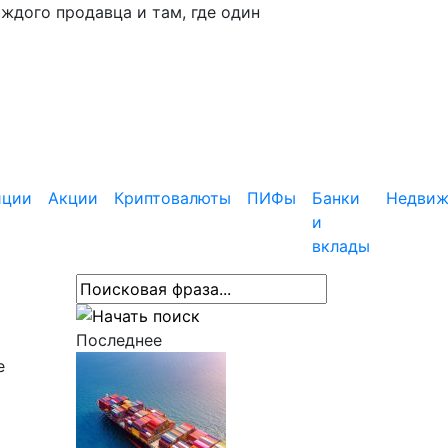
аждого продавца и там, где один
иции
Акции
Криптовалюты
ПИФы
Банки
Недвиж
и
вклады
Последнее
е