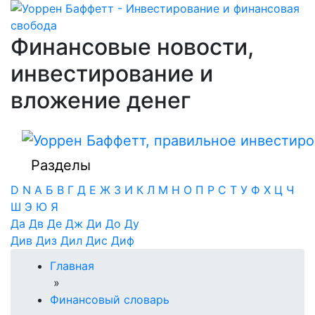
Финансовые новости,
инвестирование и
вложение денег
Разделы
D
N
А
Б
В
Г
Д
Е
Ж
З
И
К
Л
М
Н
О
П
Р
С
Т
У
Ф
Х
Ц
Ч
Ш
Э
Ю
Я
Да
Дв
Де
Дж
Ди
До
Ду
Див
Диз
Дил
Дис
Диф
Главная
»
Финансовый словарь