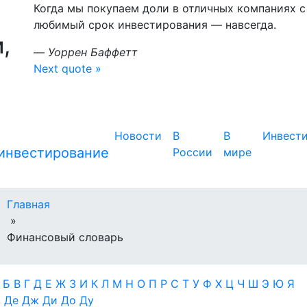
Когда мы покупаем доли в отличных компаниях
любимый срок инвестирования — навсегда.
,
—
Уоррен Баффетт
Next quote »
Новости
В
В
Инвест
России
мире
Главная
»
Финансовый словарь
А
Б
В
Г
Д
Е
Ж
З
И
К
Л
М
Н
О
П
Р
С
Т
У
Ф
Х
Ц
Ч
Ш
Э
Ю
Я
в
Де
Дж
Ди
До
Ду