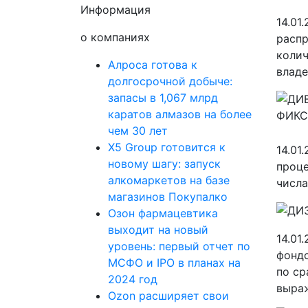
Информация
14.01
о компаниях
распр
колич
Алроса готова к
владе
долгосрочной добыче:
запасы в 1,067 млрд
каратов алмазов на более
чем 30 лет
X5 Group готовится к
14.01
новому шагу: запуск
проце
алкомаркетов на базе
числа
магазинов Покупалко
Озон фармацевтика
выходит на новый
14.01
уровень: первый отчет по
фондо
МСФО и IPO в планах на
по с
2024 год
выраж
Ozon расширяет свои