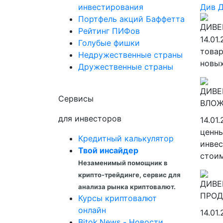
инвестирования
Див
Портфель акций Баффетта
Рейтинг ПИФов
14.01
Голубые фишки
товар
Недружественные страны
новых
Дружественные страны
Сервисы
для инвесторов
14.01
ценны
Кредитный калькулятор
инвес
Твой инсайдер
стоим
Незаменимый помощник в
крипто-трейдинге, сервис для
анализа рынка криптовалют.
Курсы криптовалют
онлайн
14.01
Bitok.News - Новости