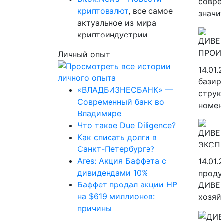
совре
криптовалют
, все самое
значи
актуальное из мира
криптоиндустрии
Личный опыт
14.01
бази
«ВЛАДБИЗНЕСБАНК» —
струк
Современный банк во
номен
Владимире
Что такое Due Diligence?
Как списать долги в
Санкт-Петербурге?
Ares: Акция Баффета с
14.01
дивидендами 10%
проду
Баффет продал акции HP
ДИВЕ
на $619 миллионов:
хозяй
причины