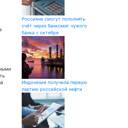
Россияне смогут пополнять
счёт через банкомат чужого
в
банка с октября
чными
ть
Индонезия получила первую
ей
партию российской нефти