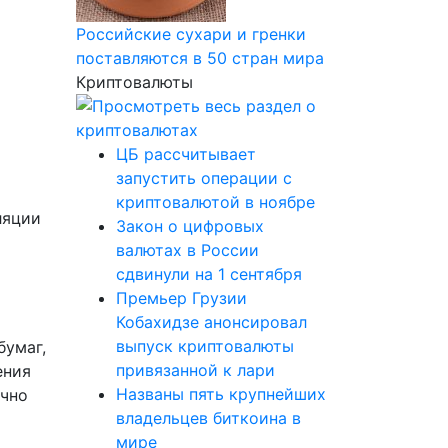
Российские сухари и гренки
поставляются в 50 стран мира
Криптовалюты
ЦБ рассчитывает
запустить операции с
криптовалютой в ноябре
ляции
Закон о цифровых
валютах в России
сдвинули на 1 сентября
Премьер Грузии
Кобахидзе анонсировал
выпуск криптовалюты
бумаг,
привязанной к лари
ения
Названы пять крупнейших
ычно
владельцев биткоина в
мире