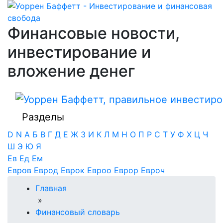
Финансовые новости,
инвестирование и
вложение денег
Разделы
D
N
А
Б
В
Г
Д
Е
Ж
З
И
К
Л
М
Н
О
П
Р
С
Т
У
Ф
Х
Ц
Ч
Ш
Э
Ю
Я
Ев
Ед
Ем
Евров
Еврод
Еврок
Евроо
Еврор
Евроч
Главная
»
Финансовый словарь