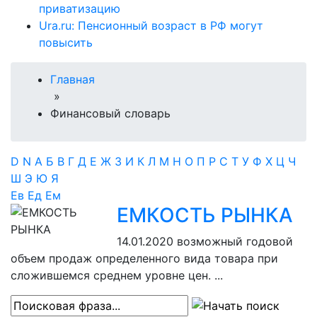
приватизацию
Ura.ru: Пенсионный возраст в РФ могут
повысить
Главная
»
Финансовый словарь
D
N
А
Б
В
Г
Д
Е
Ж
З
И
К
Л
М
Н
О
П
Р
С
Т
У
Ф
Х
Ц
Ч
Ш
Э
Ю
Я
Ев
Ед
Ем
ЕМКОСТЬ РЫНКА
14.01.2020
возможный годовой
объем продаж определенного вида товара при
сложившемся среднем уровне цен. ...