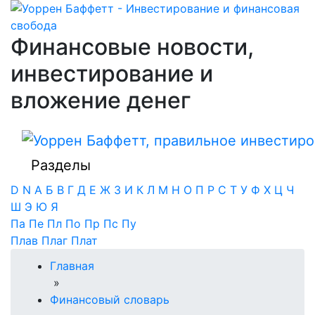
Финансовые новости,
инвестирование и
вложение денег
Разделы
D
N
А
Б
В
Г
Д
Е
Ж
З
И
К
Л
М
Н
О
П
Р
С
Т
У
Ф
Х
Ц
Ч
Ш
Э
Ю
Я
Па
Пе
Пл
По
Пр
Пс
Пу
Плав
Плаг
Плат
Главная
»
Финансовый словарь