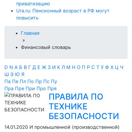
приватизацию
Ura.ru: Пенсионный возраст в РФ могут
повысить
Главная
»
Финансовый словарь
D
N
А
Б
В
Г
Д
Е
Ж
З
И
К
Л
М
Н
О
П
Р
С
Т
У
Ф
Х
Ц
Ч
Ш
Э
Ю
Я
Па
Пе
Пл
По
Пр
Пс
Пу
Пра
Пре
При
Про
Пря
ПРАВИЛА ПО
ТЕХНИКЕ
БЕЗОПАСНОСТИ
14.01.2020
И промышленной (производственной)