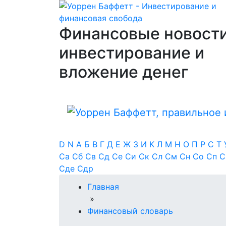
Финансовые новости
инвестирование и
вложение денег
D
N
А
Б
В
Г
Д
Е
Ж
З
И
К
Л
М
Н
О
П
Р
С
Т
Са
Сб
Св
Сд
Се
Си
Ск
Сл
См
Сн
Со
Сп
Сде
Сдр
Главная
»
Финансовый словарь