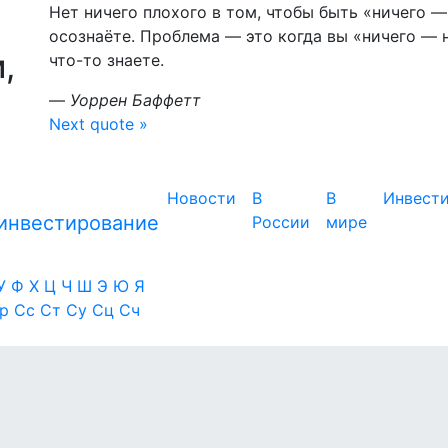
Нет ничего плохого в том, чтобы быть «ничего 
осознаёте. Проблема — это когда вы «ничего — 
,
что-то знаете.
—
Уоррен Баффетт
Next quote »
Новости
В
В
Инвест
России
мире
У
Ф
Х
Ц
Ч
Ш
Э
Ю
Я
Ср
Сс
Ст
Су
Сц
Сч