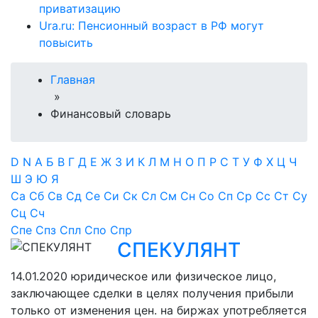
приватизацию
Ura.ru: Пенсионный возраст в РФ могут
повысить
Главная
»
Финансовый словарь
D
N
А
Б
В
Г
Д
Е
Ж
З
И
К
Л
М
Н
О
П
Р
С
Т
У
Ф
Х
Ц
Ч
Ш
Э
Ю
Я
Са
Сб
Св
Сд
Се
Си
Ск
Сл
См
Сн
Со
Сп
Ср
Сс
Ст
Су
Сц
Сч
Спе
Спз
Спл
Спо
Спр
СПЕКУЛЯНТ
14.01.2020
юридическое или физическое лицо,
заключающее сделки в целях получения прибыли
только от изменения цен. на биржах употребляется